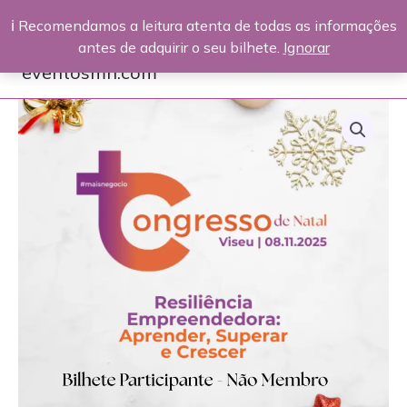
Skip
ℹ️ Recomendamos a leitura atenta de todas as informações
to
antes de adquirir o seu bilhete.
Ignorar
content
eventosmn.com