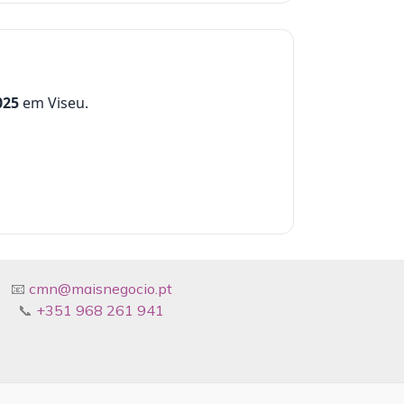
025
em Viseu.
📧
cmn@maisnegocio.pt
📞
+351 968 261 941