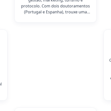
gestão, marketing, turismo e
protocolo. Com dois doutoramentos
(Portugal e Espanha), trouxe uma
visão prática para o desenvolvimento
empresarial.
l